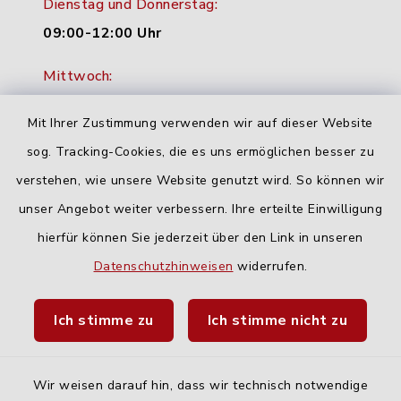
Dienstag und Donnerstag:
09:00-12:00 Uhr
Mittwoch:
16:00-18:00 Uhr
Mit Ihrer Zustimmung verwenden wir auf dieser Website
Freitag:
sog. Tracking-Cookies, die es uns ermöglichen besser zu
geschlossen
verstehen, wie unsere Website genutzt wird. So können wir
unser Angebot weiter verbessern. Ihre erteilte Einwilligung
Quicklinks
hierfür können Sie jederzeit über den Link in unseren
Datenschutzhinweisen
widerrufen.
Landratsamt Neu-Ulm
Ich stimme zu
Ich stimme nicht zu
Fahrplanauskunft DING
Wir weisen darauf hin, dass wir technisch notwendige