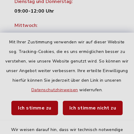
Dienstag und Donnerstag:
09:00-12:00 Uhr
Mittwoch:
16:00-18:00 Uhr
Mit Ihrer Zustimmung verwenden wir auf dieser Website
Freitag:
sog. Tracking-Cookies, die es uns ermöglichen besser zu
geschlossen
verstehen, wie unsere Website genutzt wird. So können wir
unser Angebot weiter verbessern. Ihre erteilte Einwilligung
Quicklinks
hierfür können Sie jederzeit über den Link in unseren
Datenschutzhinweisen
widerrufen.
Landratsamt Neu-Ulm
Ich stimme zu
Ich stimme nicht zu
Fahrplanauskunft DING
Wir weisen darauf hin, dass wir technisch notwendige