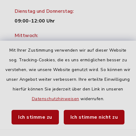
Dienstag und Donnerstag:
09:00-12:00 Uhr
Mittwoch:
16:00-18:00 Uhr
Mit Ihrer Zustimmung verwenden wir auf dieser Website
Freitag:
sog. Tracking-Cookies, die es uns ermöglichen besser zu
geschlossen
verstehen, wie unsere Website genutzt wird. So können wir
unser Angebot weiter verbessern. Ihre erteilte Einwilligung
hierfür können Sie jederzeit über den Link in unseren
Quicklinks
Datenschutzhinweisen
widerrufen.
Landratsamt Neu-Ulm
Ich stimme zu
Ich stimme nicht zu
Fahrplanauskunft DING