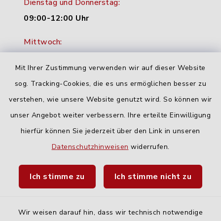
Dienstag und Donnerstag:
09:00-12:00 Uhr
Mittwoch:
16:00-18:00 Uhr
Mit Ihrer Zustimmung verwenden wir auf dieser Website
Freitag:
sog. Tracking-Cookies, die es uns ermöglichen besser zu
geschlossen
verstehen, wie unsere Website genutzt wird. So können wir
unser Angebot weiter verbessern. Ihre erteilte Einwilligung
Quicklinks
hierfür können Sie jederzeit über den Link in unseren
Datenschutzhinweisen
widerrufen.
Landratsamt Neu-Ulm
Ich stimme zu
Ich stimme nicht zu
Fahrplanauskunft DING
Wir weisen darauf hin, dass wir technisch notwendige