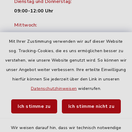
Dienstag und Donnerstag:
09:00-12:00 Uhr
Mittwoch:
16:00-18:00 Uhr
Mit Ihrer Zustimmung verwenden wir auf dieser Website
Freitag:
sog. Tracking-Cookies, die es uns ermöglichen besser zu
geschlossen
verstehen, wie unsere Website genutzt wird. So können wir
unser Angebot weiter verbessern. Ihre erteilte Einwilligung
Quicklinks
hierfür können Sie jederzeit über den Link in unseren
Datenschutzhinweisen
widerrufen.
Landratsamt Neu-Ulm
Ich stimme zu
Ich stimme nicht zu
Fahrplanauskunft DING
Wir weisen darauf hin, dass wir technisch notwendige