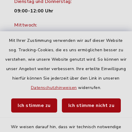
Dienstag und Donnerstag:
09:00-12:00 Uhr
Mittwoch:
16:00-18:00 Uhr
Mit Ihrer Zustimmung verwenden wir auf dieser Website
Freitag:
sog. Tracking-Cookies, die es uns ermöglichen besser zu
geschlossen
verstehen, wie unsere Website genutzt wird. So können wir
unser Angebot weiter verbessern. Ihre erteilte Einwilligung
Quicklinks
hierfür können Sie jederzeit über den Link in unseren
Datenschutzhinweisen
widerrufen.
Landratsamt Neu-Ulm
Ich stimme zu
Ich stimme nicht zu
Fahrplanauskunft DING
Wir weisen darauf hin, dass wir technisch notwendige