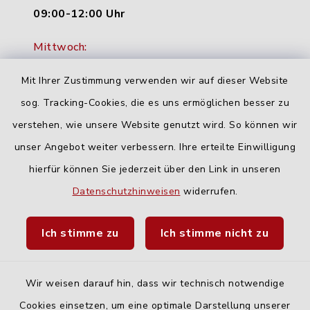
09:00-12:00 Uhr
Mittwoch:
16:00-18:00 Uhr
Mit Ihrer Zustimmung verwenden wir auf dieser Website
Freitag:
sog. Tracking-Cookies, die es uns ermöglichen besser zu
geschlossen
verstehen, wie unsere Website genutzt wird. So können wir
unser Angebot weiter verbessern. Ihre erteilte Einwilligung
hierfür können Sie jederzeit über den Link in unseren
Quicklinks
Datenschutzhinweisen
widerrufen.
Landratsamt Neu-Ulm
Ich stimme zu
Ich stimme nicht zu
Fahrplanauskunft DING
Wir weisen darauf hin, dass wir technisch notwendige
Cookies einsetzen, um eine optimale Darstellung unserer