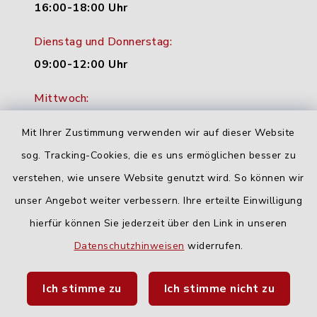
16:00-18:00 Uhr
Dienstag und Donnerstag:
09:00-12:00 Uhr
Mittwoch:
16:00-18:00 Uhr
Mit Ihrer Zustimmung verwenden wir auf dieser Website
Freitag:
sog. Tracking-Cookies, die es uns ermöglichen besser zu
geschlossen
verstehen, wie unsere Website genutzt wird. So können wir
unser Angebot weiter verbessern. Ihre erteilte Einwilligung
hierfür können Sie jederzeit über den Link in unseren
Quicklinks
Datenschutzhinweisen
widerrufen.
Landratsamt Neu-Ulm
Ich stimme zu
Ich stimme nicht zu
Fahrplanauskunft DING