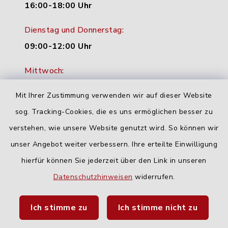
16:00-18:00 Uhr
Dienstag und Donnerstag:
09:00-12:00 Uhr
Mittwoch:
16:00-18:00 Uhr
Mit Ihrer Zustimmung verwenden wir auf dieser Website
Freitag:
sog. Tracking-Cookies, die es uns ermöglichen besser zu
geschlossen
verstehen, wie unsere Website genutzt wird. So können wir
unser Angebot weiter verbessern. Ihre erteilte Einwilligung
hierfür können Sie jederzeit über den Link in unseren
Quicklinks
Datenschutzhinweisen
widerrufen.
Landratsamt Neu-Ulm
Ich stimme zu
Ich stimme nicht zu
Fahrplanauskunft DING