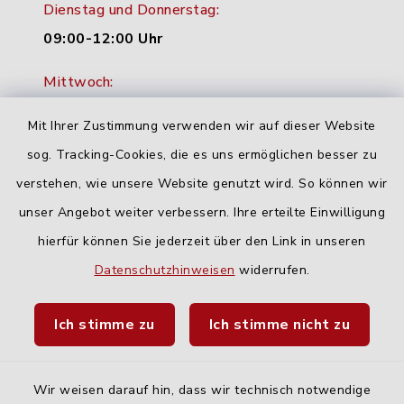
Dienstag und Donnerstag:
09:00-12:00 Uhr
Mittwoch:
16:00-18:00 Uhr
Mit Ihrer Zustimmung verwenden wir auf dieser Website
Freitag:
sog. Tracking-Cookies, die es uns ermöglichen besser zu
geschlossen
verstehen, wie unsere Website genutzt wird. So können wir
unser Angebot weiter verbessern. Ihre erteilte Einwilligung
hierfür können Sie jederzeit über den Link in unseren
Quicklinks
Datenschutzhinweisen
widerrufen.
Landratsamt Neu-Ulm
Ich stimme zu
Ich stimme nicht zu
Fahrplanauskunft DING
Wir weisen darauf hin, dass wir technisch notwendige