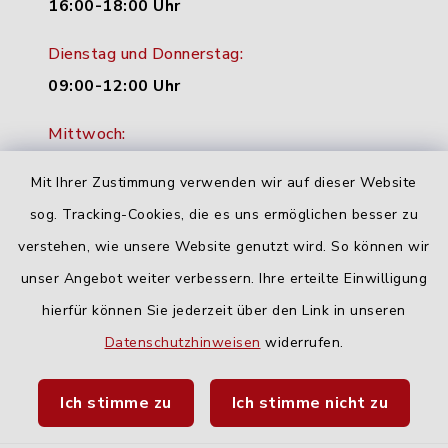
16:00-18:00 Uhr
Dienstag und Donnerstag:
09:00-12:00 Uhr
Mittwoch:
16:00-18:00 Uhr
Mit Ihrer Zustimmung verwenden wir auf dieser Website
Freitag:
sog. Tracking-Cookies, die es uns ermöglichen besser zu
geschlossen
verstehen, wie unsere Website genutzt wird. So können wir
unser Angebot weiter verbessern. Ihre erteilte Einwilligung
hierfür können Sie jederzeit über den Link in unseren
Quicklinks
Datenschutzhinweisen
widerrufen.
Landratsamt Neu-Ulm
Ich stimme zu
Ich stimme nicht zu
Fahrplanauskunft DING