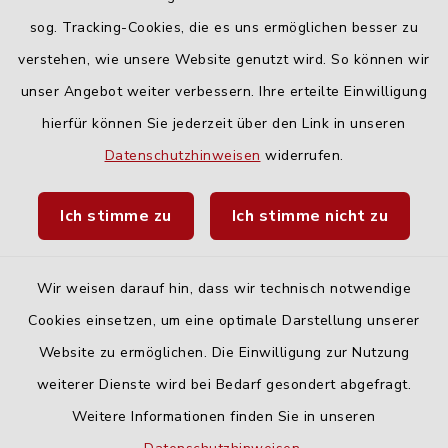
Freitag:
sog. Tracking-Cookies, die es uns ermöglichen besser zu
geschlossen
verstehen, wie unsere Website genutzt wird. So können wir
unser Angebot weiter verbessern. Ihre erteilte Einwilligung
hierfür können Sie jederzeit über den Link in unseren
Quicklinks
Datenschutzhinweisen
widerrufen.
Landratsamt Neu-Ulm
Ich stimme zu
Ich stimme nicht zu
Fahrplanauskunft DING
Wir weisen darauf hin, dass wir technisch notwendige
Cookies einsetzen, um eine optimale Darstellung unserer
Website zu ermöglichen. Die Einwilligung zur Nutzung
Kontakt
weiterer Dienste wird bei Bedarf gesondert abgefragt.
Weitere Informationen finden Sie in unseren
Barrierefreiheit