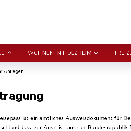
CE
WOHNEN IN HOLZHEIM
FREIZ
hr Anliegen
ntragung
Reisepass ist ein amtliches Ausweisdokument für De
tschland bzw. zur Ausreise aus der Bundesrepublik