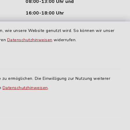
08:00-13:00 Uhr und
16:00-18:00 Uhr
nu.de
Dienstag und Donnerstag:
en, wie unsere Website genutzt wird. So können wir unser
09:00-12:00 Uhr
eren
Datenschutzhinweisen
widerrufen.
Mittwoch:
16:00-18:00 Uhr
Freitag:
 zu ermöglichen. Die Einwilligung zur Nutzung weiterer
geschlossen
en
Datenschutzhinweisen
.
lm
ING