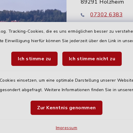
89291 Holzheim
07302 6383
info@holzheim-
og. Tracking-Cookies, die es uns ermöglichen besser zu versteh
te Einwilligung hierfür können Sie jederzeit über den Link in uns
Ich stimme zu
Ich stimme nicht zu
Cookies einsetzen, um eine optimale Darstellung unserer Website
 gesondert abgefragt. Weitere Informationen finden Sie in unser
Quicklinks
Zur Kenntnis genommen
Landratsamt Neu-U
Fahrplanauskunft D
Impressum