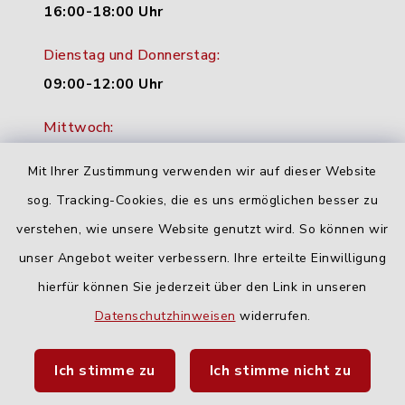
16:00-18:00 Uhr
Dienstag und Donnerstag:
09:00-12:00 Uhr
Mittwoch:
16:00-18:00 Uhr
Mit Ihrer Zustimmung verwenden wir auf dieser Website
Freitag:
sog. Tracking-Cookies, die es uns ermöglichen besser zu
geschlossen
verstehen, wie unsere Website genutzt wird. So können wir
unser Angebot weiter verbessern. Ihre erteilte Einwilligung
hierfür können Sie jederzeit über den Link in unseren
Quicklinks
Datenschutzhinweisen
widerrufen.
Landratsamt Neu-Ulm
Ich stimme zu
Ich stimme nicht zu
Fahrplanauskunft DING