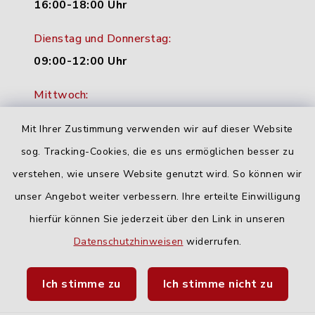
16:00-18:00 Uhr
Dienstag und Donnerstag:
09:00-12:00 Uhr
Mittwoch:
16:00-18:00 Uhr
Mit Ihrer Zustimmung verwenden wir auf dieser Website
Freitag:
sog. Tracking-Cookies, die es uns ermöglichen besser zu
geschlossen
verstehen, wie unsere Website genutzt wird. So können wir
unser Angebot weiter verbessern. Ihre erteilte Einwilligung
hierfür können Sie jederzeit über den Link in unseren
Quicklinks
Datenschutzhinweisen
widerrufen.
Landratsamt Neu-Ulm
Ich stimme zu
Ich stimme nicht zu
Fahrplanauskunft DING