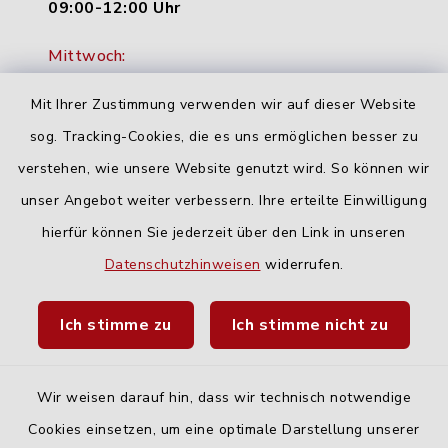
09:00-12:00 Uhr
Mittwoch:
16:00-18:00 Uhr
Mit Ihrer Zustimmung verwenden wir auf dieser Website
Freitag:
sog. Tracking-Cookies, die es uns ermöglichen besser zu
geschlossen
verstehen, wie unsere Website genutzt wird. So können wir
unser Angebot weiter verbessern. Ihre erteilte Einwilligung
hierfür können Sie jederzeit über den Link in unseren
Quicklinks
Datenschutzhinweisen
widerrufen.
Landratsamt Neu-Ulm
Ich stimme zu
Ich stimme nicht zu
Fahrplanauskunft DING
Wir weisen darauf hin, dass wir technisch notwendige
Cookies einsetzen, um eine optimale Darstellung unserer