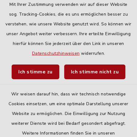
Mit Ihrer Zustimmung verwenden wir auf dieser Website
Freitag:
sog. Tracking-Cookies, die es uns ermöglichen besser zu
geschlossen
verstehen, wie unsere Website genutzt wird. So können wir
unser Angebot weiter verbessern. Ihre erteilte Einwilligung
hierfür können Sie jederzeit über den Link in unseren
Quicklinks
Datenschutzhinweisen
widerrufen.
Landratsamt Neu-Ulm
Ich stimme zu
Ich stimme nicht zu
Fahrplanauskunft DING
Wir weisen darauf hin, dass wir technisch notwendige
Cookies einsetzen, um eine optimale Darstellung unserer
Website zu ermöglichen. Die Einwilligung zur Nutzung
Kontakt
weiterer Dienste wird bei Bedarf gesondert abgefragt.
Weitere Informationen finden Sie in unseren
Barrierefreiheit