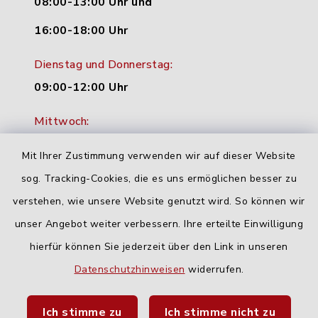
08:00-13:00 Uhr und
16:00-18:00 Uhr
Dienstag und Donnerstag:
09:00-12:00 Uhr
Mittwoch:
16:00-18:00 Uhr
Mit Ihrer Zustimmung verwenden wir auf dieser Website
Freitag:
sog. Tracking-Cookies, die es uns ermöglichen besser zu
geschlossen
verstehen, wie unsere Website genutzt wird. So können wir
unser Angebot weiter verbessern. Ihre erteilte Einwilligung
hierfür können Sie jederzeit über den Link in unseren
Quicklinks
Datenschutzhinweisen
widerrufen.
Landratsamt Neu-Ulm
Ich stimme zu
Ich stimme nicht zu
Fahrplanauskunft DING