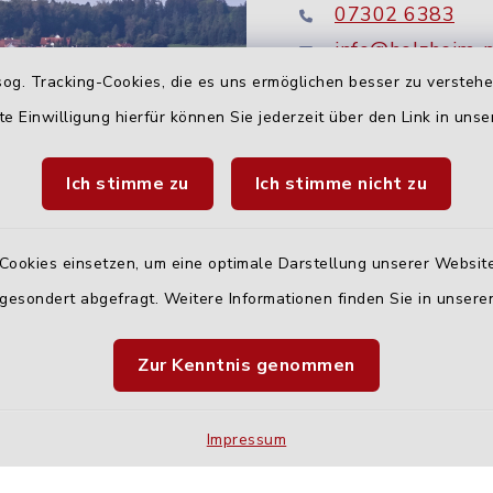
07302 6383
info@holzheim-
og. Tracking-Cookies, die es uns ermöglichen besser zu versteh
te Einwilligung hierfür können Sie jederzeit über den Link in uns
Ich stimme zu
Ich stimme nicht zu
Cookies einsetzen, um eine optimale Darstellung unserer Website
 gesondert abgefragt. Weitere Informationen finden Sie in unser
Quicklinks
Zur Kenntnis genommen
Landratsamt Neu-U
Fahrplanauskunft D
Impressum