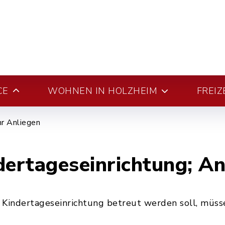
CE
WOHNEN IN HOLZHEIM
FREIZ
hr Anliegen
ertageseinrichtung; A
Kindertageseinrichtung betreut werden soll, müsse