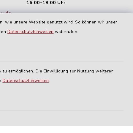
16:00-18:00 Uhr
nu.de
Dienstag und Donnerstag:
en, wie unsere Website genutzt wird. So können wir unser
09:00-12:00 Uhr
eren
Datenschutzhinweisen
widerrufen.
Mittwoch:
16:00-18:00 Uhr
Freitag:
 zu ermöglichen. Die Einwilligung zur Nutzung weiterer
geschlossen
en
Datenschutzhinweisen
.
lm
ING