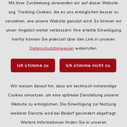
Mit Ihrer Zustimmung verwenden wir auf dieser Website
Freitag:
sog. Tracking-Cookies, die es uns ermöglichen besser zu
geschlossen
verstehen, wie unsere Website genutzt wird. So können wir
unser Angebot weiter verbessern. Ihre erteilte Einwilligung
hierfür können Sie jederzeit über den Link in unseren
Quicklinks
Datenschutzhinweisen
widerrufen.
Landratsamt Neu-Ulm
Ich stimme zu
Ich stimme nicht zu
Fahrplanauskunft DING
Wir weisen darauf hin, dass wir technisch notwendige
Cookies einsetzen, um eine optimale Darstellung unserer
Website zu ermöglichen. Die Einwilligung zur Nutzung
Kontakt
weiterer Dienste wird bei Bedarf gesondert abgefragt.
Weitere Informationen finden Sie in unseren
Barrierefreiheit