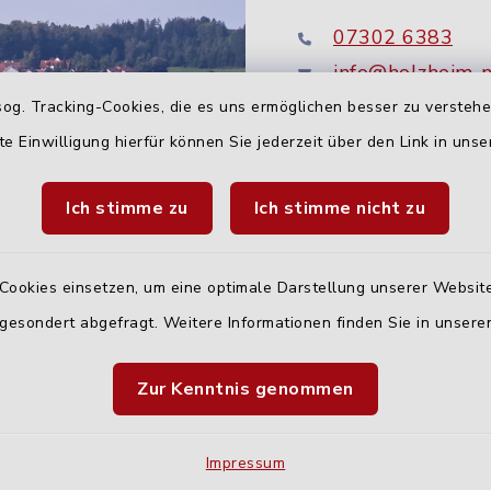
07302 6383
info@holzheim-
og. Tracking-Cookies, die es uns ermöglichen besser zu versteh
te Einwilligung hierfür können Sie jederzeit über den Link in uns
Ich stimme zu
Ich stimme nicht zu
Cookies einsetzen, um eine optimale Darstellung unserer Website
 gesondert abgefragt. Weitere Informationen finden Sie in unser
Quicklinks
Zur Kenntnis genommen
Landratsamt Neu-U
Fahrplanauskunft D
Impressum