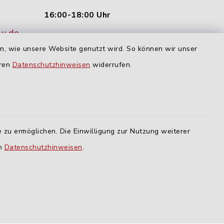
16:00-18:00 Uhr
nu.de
Dienstag und Donnerstag:
en, wie unsere Website genutzt wird. So können wir unser
09:00-12:00 Uhr
eren
Datenschutzhinweisen
widerrufen.
Mittwoch:
16:00-18:00 Uhr
Freitag:
 zu ermöglichen. Die Einwilligung zur Nutzung weiterer
geschlossen
en
Datenschutzhinweisen
.
lm
ING