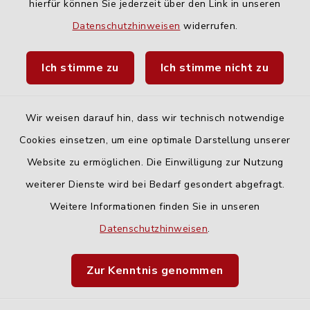
hierfür können Sie jederzeit über den Link in unseren
Quicklinks
Datenschutzhinweisen
widerrufen.
Landratsamt Neu-Ulm
Ich stimme zu
Ich stimme nicht zu
Fahrplanauskunft DING
Wir weisen darauf hin, dass wir technisch notwendige
Cookies einsetzen, um eine optimale Darstellung unserer
Website zu ermöglichen. Die Einwilligung zur Nutzung
Kontakt
weiterer Dienste wird bei Bedarf gesondert abgefragt.
Weitere Informationen finden Sie in unseren
Barrierefreiheit
Datenschutzhinweisen
.
Datenschutz
Zur Kenntnis genommen
Impressum