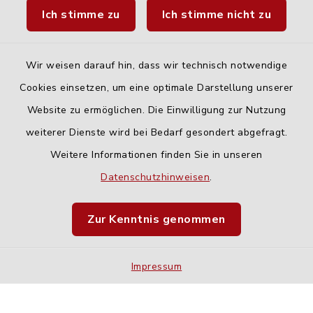
Ich stimme zu
Ich stimme nicht zu
Fahrplanauskunft DING
Wir weisen darauf hin, dass wir technisch notwendige
Cookies einsetzen, um eine optimale Darstellung unserer
Website zu ermöglichen. Die Einwilligung zur Nutzung
Kontakt
weiterer Dienste wird bei Bedarf gesondert abgefragt.
Weitere Informationen finden Sie in unseren
Barrierefreiheit
Datenschutzhinweisen
.
Datenschutz
Zur Kenntnis genommen
Impressum
Impressum
Sitemap
Cookie-Einstellungen