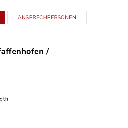
ANSPRECHPERSONEN
faffenhofen /
Roth