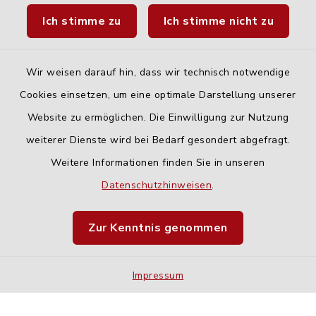
Ich stimme zu
Ich stimme nicht zu
Fahrplanauskunft DING
Wir weisen darauf hin, dass wir technisch notwendige
Cookies einsetzen, um eine optimale Darstellung unserer
Website zu ermöglichen. Die Einwilligung zur Nutzung
Kontakt
weiterer Dienste wird bei Bedarf gesondert abgefragt.
Weitere Informationen finden Sie in unseren
Barrierefreiheit
Datenschutzhinweisen
.
Datenschutz
Zur Kenntnis genommen
Impressum
Impressum
Sitemap
Cookie-Einstellungen