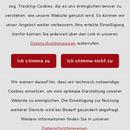
Freitag:
sog. Tracking-Cookies, die es uns ermöglichen besser zu
geschlossen
verstehen, wie unsere Website genutzt wird. So können wir
unser Angebot weiter verbessern. Ihre erteilte Einwilligung
hierfür können Sie jederzeit über den Link in unseren
Quicklinks
Datenschutzhinweisen
widerrufen.
Landratsamt Neu-Ulm
Ich stimme zu
Ich stimme nicht zu
Fahrplanauskunft DING
Wir weisen darauf hin, dass wir technisch notwendige
Cookies einsetzen, um eine optimale Darstellung unserer
Website zu ermöglichen. Die Einwilligung zur Nutzung
Kontakt
weiterer Dienste wird bei Bedarf gesondert abgefragt.
Weitere Informationen finden Sie in unseren
Barrierefreiheit
Datenschutzhinweisen
.