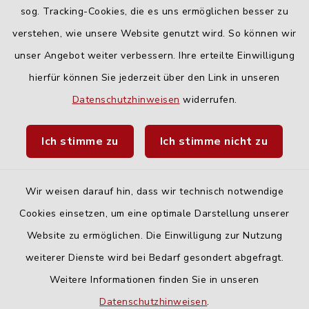
Freitag:
sog. Tracking-Cookies, die es uns ermöglichen besser zu
geschlossen
verstehen, wie unsere Website genutzt wird. So können wir
unser Angebot weiter verbessern. Ihre erteilte Einwilligung
hierfür können Sie jederzeit über den Link in unseren
Quicklinks
Datenschutzhinweisen
widerrufen.
Landratsamt Neu-Ulm
Ich stimme zu
Ich stimme nicht zu
Fahrplanauskunft DING
Wir weisen darauf hin, dass wir technisch notwendige
Cookies einsetzen, um eine optimale Darstellung unserer
Website zu ermöglichen. Die Einwilligung zur Nutzung
Kontakt
weiterer Dienste wird bei Bedarf gesondert abgefragt.
Weitere Informationen finden Sie in unseren
Barrierefreiheit
Datenschutzhinweisen
.