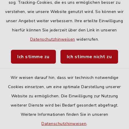
Freitag:
sog. Tracking-Cookies, die es uns ermöglichen besser zu
geschlossen
verstehen, wie unsere Website genutzt wird. So können wir
unser Angebot weiter verbessern. Ihre erteilte Einwilligung
hierfür können Sie jederzeit über den Link in unseren
Quicklinks
Datenschutzhinweisen
widerrufen.
Landratsamt Neu-Ulm
Ich stimme zu
Ich stimme nicht zu
Fahrplanauskunft DING
Wir weisen darauf hin, dass wir technisch notwendige
Cookies einsetzen, um eine optimale Darstellung unserer
Website zu ermöglichen. Die Einwilligung zur Nutzung
Kontakt
weiterer Dienste wird bei Bedarf gesondert abgefragt.
Weitere Informationen finden Sie in unseren
Barrierefreiheit
Datenschutzhinweisen
.