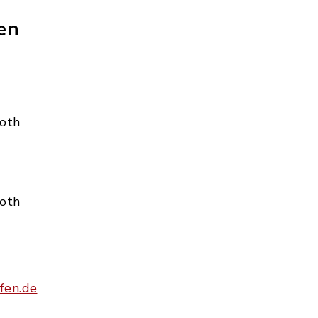
en
Roth
Roth
fen.de