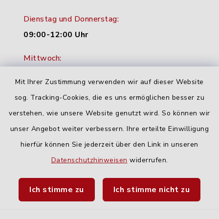
Dienstag und Donnerstag:
09:00-12:00 Uhr
Mittwoch:
16:00-18:00 Uhr
Mit Ihrer Zustimmung verwenden wir auf dieser Website
Freitag:
sog. Tracking-Cookies, die es uns ermöglichen besser zu
geschlossen
verstehen, wie unsere Website genutzt wird. So können wir
unser Angebot weiter verbessern. Ihre erteilte Einwilligung
hierfür können Sie jederzeit über den Link in unseren
Quicklinks
Datenschutzhinweisen
widerrufen.
Landratsamt Neu-Ulm
Ich stimme zu
Ich stimme nicht zu
Fahrplanauskunft DING