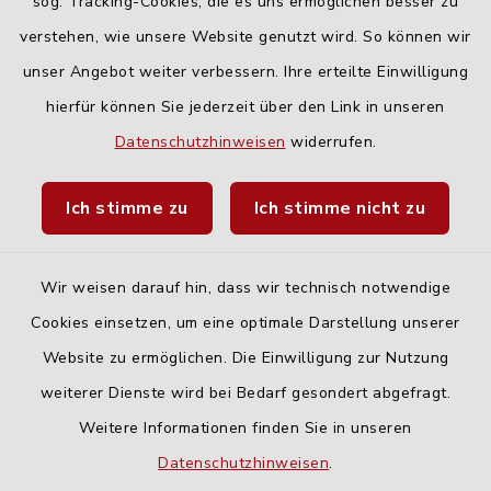
Freitag:
sog. Tracking-Cookies, die es uns ermöglichen besser zu
geschlossen
verstehen, wie unsere Website genutzt wird. So können wir
unser Angebot weiter verbessern. Ihre erteilte Einwilligung
hierfür können Sie jederzeit über den Link in unseren
Quicklinks
Datenschutzhinweisen
widerrufen.
Landratsamt Neu-Ulm
Ich stimme zu
Ich stimme nicht zu
Fahrplanauskunft DING
Wir weisen darauf hin, dass wir technisch notwendige
Cookies einsetzen, um eine optimale Darstellung unserer
Website zu ermöglichen. Die Einwilligung zur Nutzung
Kontakt
weiterer Dienste wird bei Bedarf gesondert abgefragt.
Weitere Informationen finden Sie in unseren
Barrierefreiheit
Datenschutzhinweisen
.