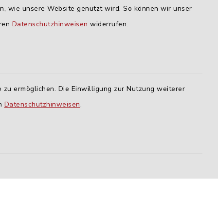
Dienstag und Donnerstag:
en, wie unsere Website genutzt wird. So können wir unser
09:00-12:00 Uhr
eren
Datenschutzhinweisen
widerrufen.
Mittwoch:
16:00-18:00 Uhr
Freitag:
 zu ermöglichen. Die Einwilligung zur Nutzung weiterer
geschlossen
en
Datenschutzhinweisen
.
lm
ING