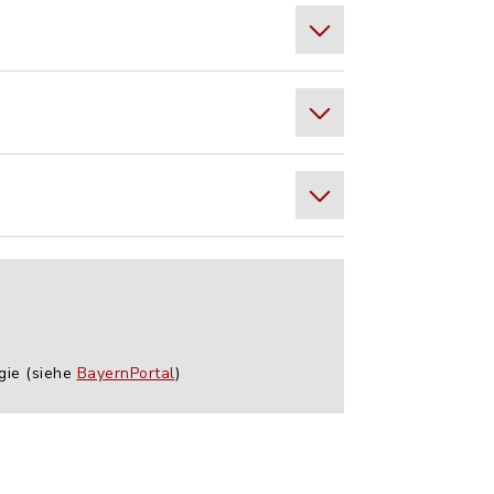
gie (siehe
BayernPortal
)