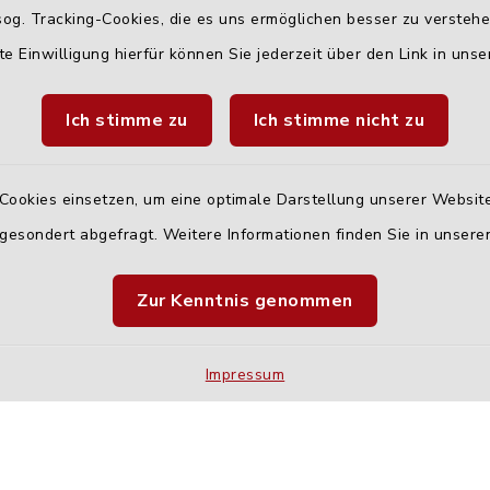
og. Tracking-Cookies, die es uns ermöglichen besser zu versteh
te Einwilligung hierfür können Sie jederzeit über den Link in uns
Ich stimme zu
Ich stimme nicht zu
Cookies einsetzen, um eine optimale Darstellung unserer Website
 gesondert abgefragt. Weitere Informationen finden Sie in unser
Quicklinks
Zur Kenntnis genommen
Landratsamt Neu-U
Fahrplanauskunft D
Impressum