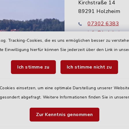
Kirchstraße 14
89291 Holzheim
07302 6383
info@holzheim-
og. Tracking-Cookies, die es uns ermöglichen besser zu versteh
te Einwilligung hierfür können Sie jederzeit über den Link in uns
Ich stimme zu
Ich stimme nicht zu
Cookies einsetzen, um eine optimale Darstellung unserer Website
 gesondert abgefragt. Weitere Informationen finden Sie in unser
Quicklinks
Zur Kenntnis genommen
Landratsamt Neu-U