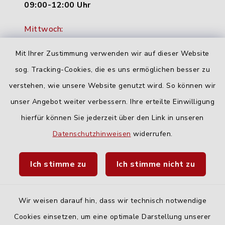
09:00-12:00 Uhr
Mittwoch:
16:00-18:00 Uhr
Mit Ihrer Zustimmung verwenden wir auf dieser Website
Freitag:
sog. Tracking-Cookies, die es uns ermöglichen besser zu
geschlossen
verstehen, wie unsere Website genutzt wird. So können wir
unser Angebot weiter verbessern. Ihre erteilte Einwilligung
hierfür können Sie jederzeit über den Link in unseren
Quicklinks
Datenschutzhinweisen
widerrufen.
Landratsamt Neu-Ulm
Ich stimme zu
Ich stimme nicht zu
Fahrplanauskunft DING
Wir weisen darauf hin, dass wir technisch notwendige
Cookies einsetzen, um eine optimale Darstellung unserer