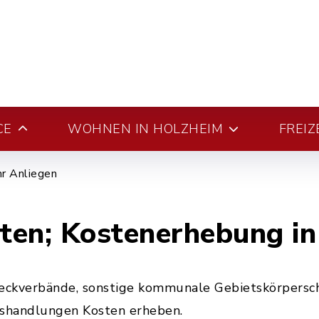
CE
WOHNEN IN HOLZHEIM
FREIZ
hr Anliegen
ten; Kostenerhebung i
weckverbände, sonstige kommunale Gebietskörpersc
tshandlungen Kosten erheben.