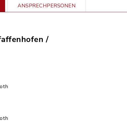
ANSPRECHPERSONEN
faffenhofen /
Roth
Roth