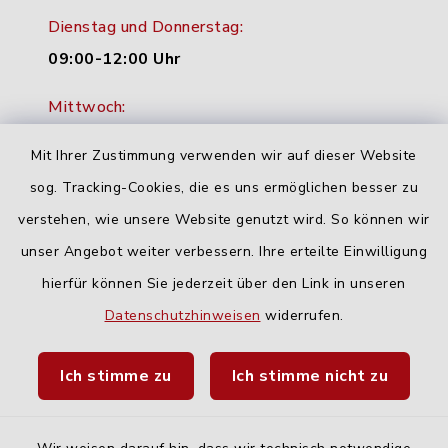
Dienstag und Donnerstag:
09:00-12:00 Uhr
Mittwoch:
16:00-18:00 Uhr
Mit Ihrer Zustimmung verwenden wir auf dieser Website
Freitag:
sog. Tracking-Cookies, die es uns ermöglichen besser zu
geschlossen
verstehen, wie unsere Website genutzt wird. So können wir
unser Angebot weiter verbessern. Ihre erteilte Einwilligung
hierfür können Sie jederzeit über den Link in unseren
Quicklinks
Datenschutzhinweisen
widerrufen.
Landratsamt Neu-Ulm
Ich stimme zu
Ich stimme nicht zu
Fahrplanauskunft DING