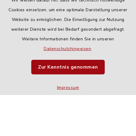
Wir weisen darauf hin, dass wir technisch notwendige
Cookies einsetzen, um eine optimale Darstellung unserer
Website zu ermöglichen. Die Einwilligung zur Nutzung
Kontakt
weiterer Dienste wird bei Bedarf gesondert abgefragt.
Weitere Informationen finden Sie in unseren
Barrierefreiheit
Datenschutzhinweisen
.
Datenschutz
Zur Kenntnis genommen
Impressum
Impressum
Sitemap
Cookie-Einstellungen