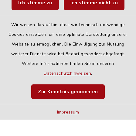
Ich stimme zu
Ich stimme nicht zu
Fahrplanauskunft DING
Wir weisen darauf hin, dass wir technisch notwendige
Cookies einsetzen, um eine optimale Darstellung unserer
Website zu ermöglichen. Die Einwilligung zur Nutzung
Kontakt
weiterer Dienste wird bei Bedarf gesondert abgefragt.
Weitere Informationen finden Sie in unseren
Barrierefreiheit
Datenschutzhinweisen
.
Datenschutz
Zur Kenntnis genommen
Impressum
Impressum
Sitemap
Cookie-Einstellungen