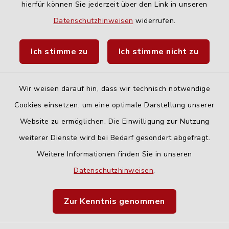
hierfür können Sie jederzeit über den Link in unseren
Quicklinks
Datenschutzhinweisen
widerrufen.
Landratsamt Neu-Ulm
Ich stimme zu
Ich stimme nicht zu
Fahrplanauskunft DING
Wir weisen darauf hin, dass wir technisch notwendige
Cookies einsetzen, um eine optimale Darstellung unserer
Website zu ermöglichen. Die Einwilligung zur Nutzung
Kontakt
weiterer Dienste wird bei Bedarf gesondert abgefragt.
Weitere Informationen finden Sie in unseren
Barrierefreiheit
Datenschutzhinweisen
.
Datenschutz
Zur Kenntnis genommen
Impressum