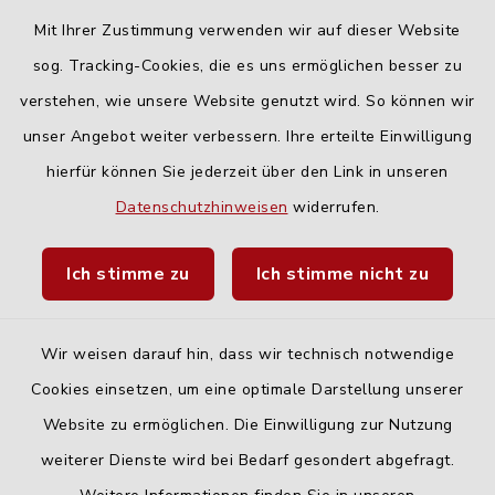
16:00-18:00 Uhr
Mit Ihrer Zustimmung verwenden wir auf dieser Website
Freitag:
sog. Tracking-Cookies, die es uns ermöglichen besser zu
geschlossen
verstehen, wie unsere Website genutzt wird. So können wir
unser Angebot weiter verbessern. Ihre erteilte Einwilligung
hierfür können Sie jederzeit über den Link in unseren
Quicklinks
Datenschutzhinweisen
widerrufen.
Landratsamt Neu-Ulm
Ich stimme zu
Ich stimme nicht zu
Fahrplanauskunft DING
Wir weisen darauf hin, dass wir technisch notwendige
Cookies einsetzen, um eine optimale Darstellung unserer
Website zu ermöglichen. Die Einwilligung zur Nutzung
Kontakt
weiterer Dienste wird bei Bedarf gesondert abgefragt.