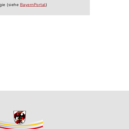
gie (siehe
BayernPortal
)