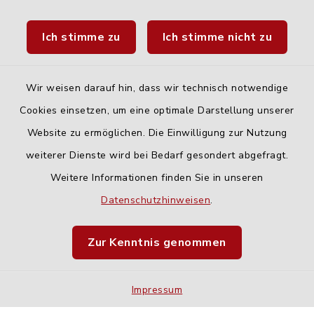
Landratsamt Neu-Ulm
Ich stimme zu
Ich stimme nicht zu
Fahrplanauskunft DING
Wir weisen darauf hin, dass wir technisch notwendige
Cookies einsetzen, um eine optimale Darstellung unserer
Website zu ermöglichen. Die Einwilligung zur Nutzung
Kontakt
weiterer Dienste wird bei Bedarf gesondert abgefragt.
Weitere Informationen finden Sie in unseren
Barrierefreiheit
Datenschutzhinweisen
.
Datenschutz
Zur Kenntnis genommen
Impressum
Impressum
Sitemap