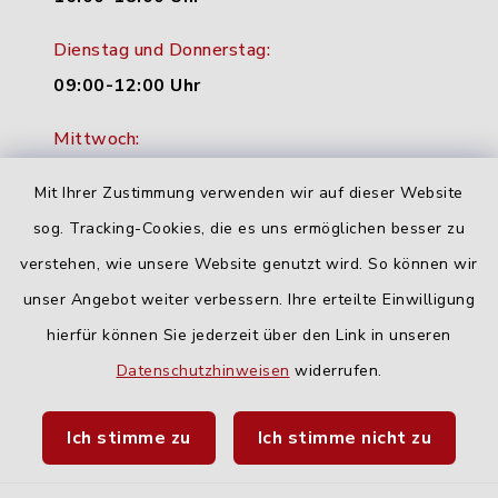
Dienstag und Donnerstag:
09:00-12:00 Uhr
Mittwoch:
16:00-18:00 Uhr
Mit Ihrer Zustimmung verwenden wir auf dieser Website
Freitag:
sog. Tracking-Cookies, die es uns ermöglichen besser zu
geschlossen
verstehen, wie unsere Website genutzt wird. So können wir
unser Angebot weiter verbessern. Ihre erteilte Einwilligung
hierfür können Sie jederzeit über den Link in unseren
Quicklinks
Datenschutzhinweisen
widerrufen.
Landratsamt Neu-Ulm
Ich stimme zu
Ich stimme nicht zu
Fahrplanauskunft DING