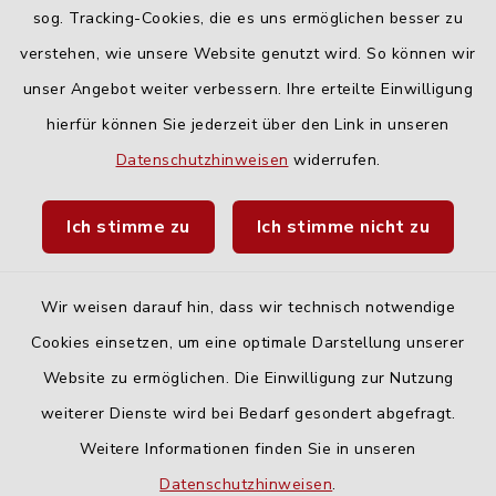
Freitag:
sog. Tracking-Cookies, die es uns ermöglichen besser zu
geschlossen
verstehen, wie unsere Website genutzt wird. So können wir
unser Angebot weiter verbessern. Ihre erteilte Einwilligung
hierfür können Sie jederzeit über den Link in unseren
Quicklinks
Datenschutzhinweisen
widerrufen.
Landratsamt Neu-Ulm
Ich stimme zu
Ich stimme nicht zu
Fahrplanauskunft DING
Wir weisen darauf hin, dass wir technisch notwendige
Cookies einsetzen, um eine optimale Darstellung unserer
Website zu ermöglichen. Die Einwilligung zur Nutzung
Kontakt
weiterer Dienste wird bei Bedarf gesondert abgefragt.
Weitere Informationen finden Sie in unseren
Barrierefreiheit
Datenschutzhinweisen
.