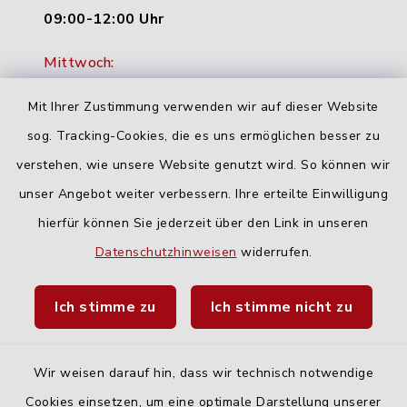
09:00-12:00 Uhr
Mittwoch:
16:00-18:00 Uhr
Mit Ihrer Zustimmung verwenden wir auf dieser Website
Freitag:
sog. Tracking-Cookies, die es uns ermöglichen besser zu
geschlossen
verstehen, wie unsere Website genutzt wird. So können wir
unser Angebot weiter verbessern. Ihre erteilte Einwilligung
hierfür können Sie jederzeit über den Link in unseren
Quicklinks
Datenschutzhinweisen
widerrufen.
Landratsamt Neu-Ulm
Ich stimme zu
Ich stimme nicht zu
Fahrplanauskunft DING
Wir weisen darauf hin, dass wir technisch notwendige
Cookies einsetzen, um eine optimale Darstellung unserer