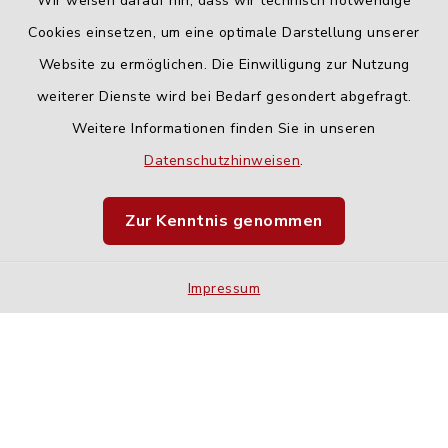
Wir weisen darauf hin, dass wir technisch notwendige
Cookies einsetzen, um eine optimale Darstellung unserer
Website zu ermöglichen. Die Einwilligung zur Nutzung
Kontakt
weiterer Dienste wird bei Bedarf gesondert abgefragt.
Weitere Informationen finden Sie in unseren
Barrierefreiheit
Datenschutzhinweisen
.
Datenschutz
Zur Kenntnis genommen
Impressum
Impressum
Sitemap
Cookie-Einstellungen