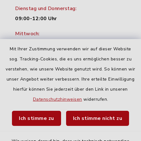
Dienstag und Donnerstag:
09:00-12:00 Uhr
Mittwoch:
16:00-18:00 Uhr
Mit Ihrer Zustimmung verwenden wir auf dieser Website
Freitag:
sog. Tracking-Cookies, die es uns ermöglichen besser zu
geschlossen
verstehen, wie unsere Website genutzt wird. So können wir
unser Angebot weiter verbessern. Ihre erteilte Einwilligung
hierfür können Sie jederzeit über den Link in unseren
Quicklinks
Datenschutzhinweisen
widerrufen.
Landratsamt Neu-Ulm
Ich stimme zu
Ich stimme nicht zu
Fahrplanauskunft DING