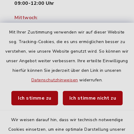
09:00-12:00 Uhr
Mittwoch:
16:00-18:00 Uhr
Mit Ihrer Zustimmung verwenden wir auf dieser Website
Freitag:
sog. Tracking-Cookies, die es uns ermöglichen besser zu
geschlossen
verstehen, wie unsere Website genutzt wird. So können wir
unser Angebot weiter verbessern. Ihre erteilte Einwilligung
hierfür können Sie jederzeit über den Link in unseren
Quicklinks
Datenschutzhinweisen
widerrufen.
Landratsamt Neu-Ulm
Ich stimme zu
Ich stimme nicht zu
Fahrplanauskunft DING
Wir weisen darauf hin, dass wir technisch notwendige
Cookies einsetzen, um eine optimale Darstellung unserer