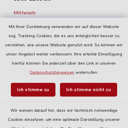
Mittwoch:
16:00-18:00 Uhr
Mit Ihrer Zustimmung verwenden wir auf dieser Website
Freitag:
sog. Tracking-Cookies, die es uns ermöglichen besser zu
geschlossen
verstehen, wie unsere Website genutzt wird. So können wir
unser Angebot weiter verbessern. Ihre erteilte Einwilligung
hierfür können Sie jederzeit über den Link in unseren
Quicklinks
Datenschutzhinweisen
widerrufen.
Landratsamt Neu-Ulm
Ich stimme zu
Ich stimme nicht zu
Fahrplanauskunft DING
Wir weisen darauf hin, dass wir technisch notwendige
Cookies einsetzen, um eine optimale Darstellung unserer