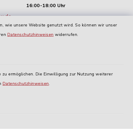
16:00-18:00 Uhr
nu.de
Dienstag und Donnerstag:
en, wie unsere Website genutzt wird. So können wir unser
09:00-12:00 Uhr
eren
Datenschutzhinweisen
widerrufen.
Mittwoch:
16:00-18:00 Uhr
Freitag:
 zu ermöglichen. Die Einwilligung zur Nutzung weiterer
geschlossen
en
Datenschutzhinweisen
.
lm
ING