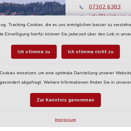
07302 6383
info@holzheim-
og. Tracking-Cookies, die es uns ermöglichen besser zu versteh
te Einwilligung hierfür können Sie jederzeit über den Link in uns
Ich stimme zu
Ich stimme nicht zu
Cookies einsetzen, um eine optimale Darstellung unserer Website
 gesondert abgefragt. Weitere Informationen finden Sie in unser
Quicklinks
Zur Kenntnis genommen
Landratsamt Neu-U
Fahrplanauskunft D
Impressum