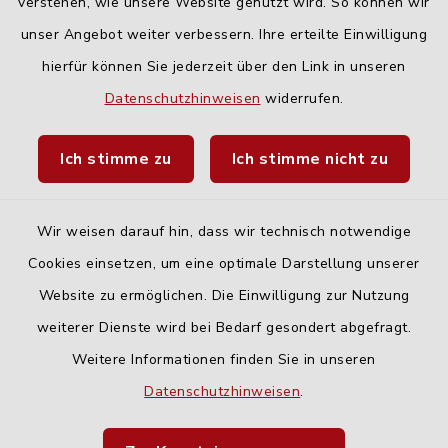
verstehen, wie unsere Website genutzt wird. So können wir
Freitag:
unser Angebot weiter verbessern. Ihre erteilte Einwilligung
geschlossen
hierfür können Sie jederzeit über den Link in unseren
Datenschutzhinweisen
widerrufen.
Quicklinks
Ich stimme zu
Ich stimme nicht zu
Landratsamt Neu-Ulm
Fahrplanauskunft DING
Wir weisen darauf hin, dass wir technisch notwendige
Cookies einsetzen, um eine optimale Darstellung unserer
Website zu ermöglichen. Die Einwilligung zur Nutzung
weiterer Dienste wird bei Bedarf gesondert abgefragt.
Weitere Informationen finden Sie in unseren
Kontakt
Datenschutzhinweisen
.
Barrierefreiheit