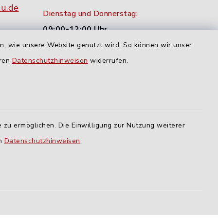
nu.de
Dienstag und Donnerstag:
09:00-12:00 Uhr
en, wie unsere Website genutzt wird. So können wir unser
Mittwoch:
eren
Datenschutzhinweisen
widerrufen.
16:00-18:00 Uhr
Freitag:
geschlossen
 zu ermöglichen. Die Einwilligung zur Nutzung weiterer
en
Datenschutzhinweisen
.
lm
ING